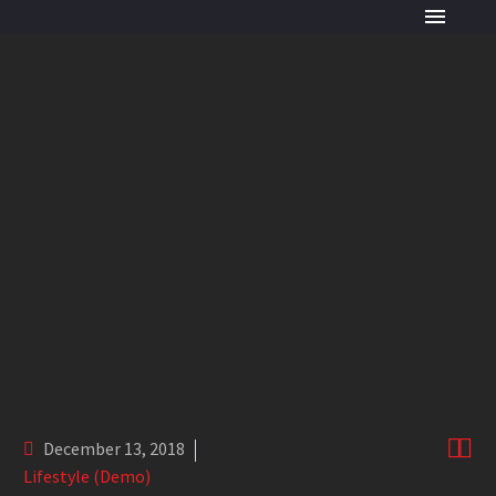
My greatest ambition is to save
great moments
WEDDING RETRO
STYLE


December 13, 2018
Lifestyle (Demo)